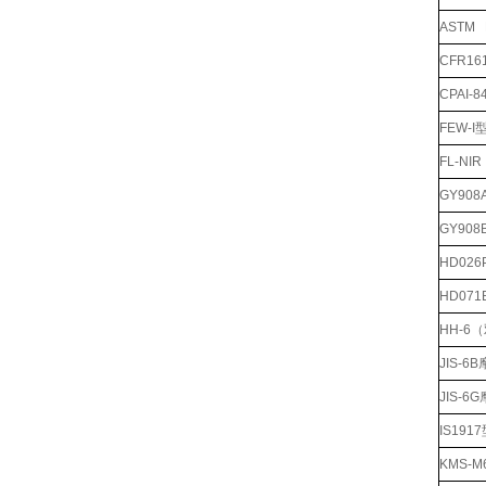
ASTM
CFR1
CPAI
FEW-
FL-N
GY90
GY90
HD02
HD07
HH-6
JIS-
JIS-
IS19
KMS-