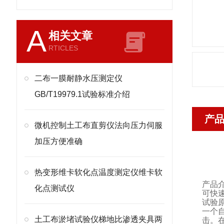
A
相关文章
RTICLES
二布一膜耐静水压测定仪
GB/T19979.1试验标准介绍
产
微机控制土工布直剪仪法向压力伺服
加压方便准确
热变形维卡软化点温度测定仪维卡软
产品
化点测试仪
可快
试验
一个
土工布淤堵试验仪梯地比渗透夹具两
击。