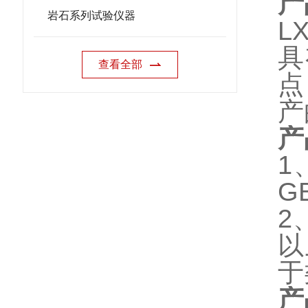
产
岩石系列试验仪器
LX
具
查看全部
点
产
产
1
GB
2
以
于
产