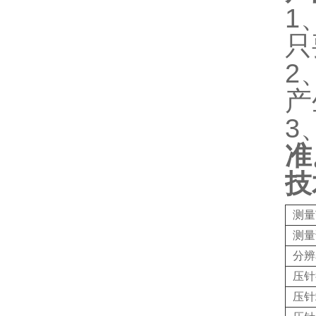
1
只
2
产
3
准
技
测量
测量
分辨
压针
压针