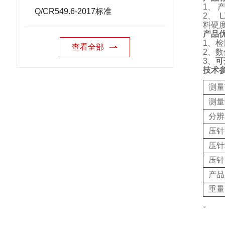
1
、
Q/CR549.6-2017标准
2
、
L
料硬
产品
1
、检
查看全部
2
、数
3
、
可
技术
测量
测量
分辨
压针
压针
压针
产品
重量
。