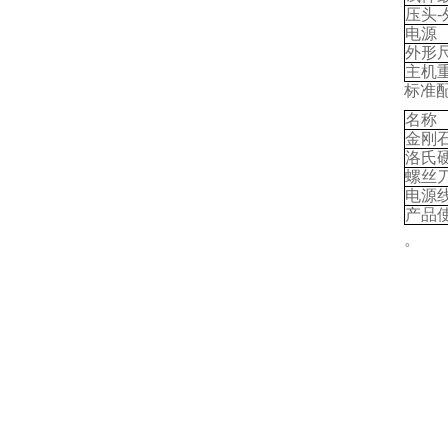
压头
-
电源
外形
主机
标准
名称
金刚
洛氏
螺丝
电源
产品
。