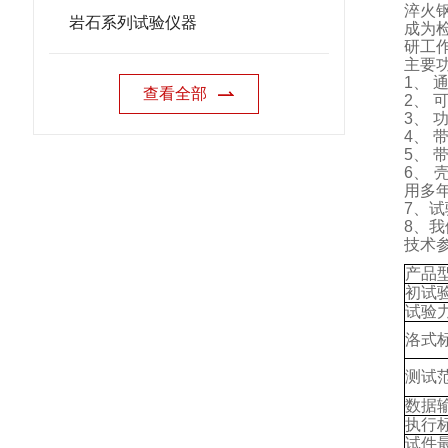
淬火
岩石系列试验仪器
成为
研工
主要
1
、
查看全部
2
、
3
、
4
、
5
、
6
、
用多
7
、试
8
、我
技术
产品
初试
试验
洛式
测试
数据
执行
试件