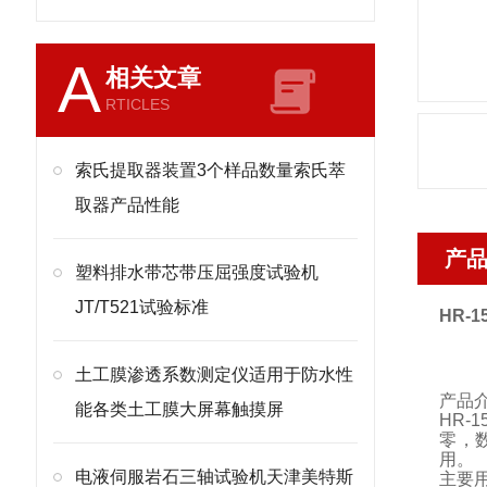
A
相关文章
RTICLES
索氏提取器装置3个样品数量索氏萃
取器产品性能
产
塑料排水带芯带压屈强度试验机
JT/T521试验标准
HR-1
土工膜渗透系数测定仪适用于防水性
产品
能各类土工膜大屏幕触摸屏
HR-1
零，
用。
电液伺服岩石三轴试验机天津美特斯
主要