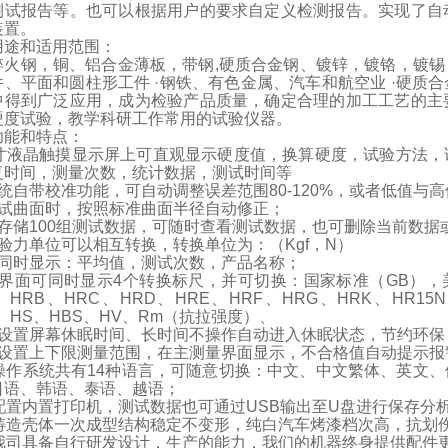
测试报告等。也可以根据用户的要求自定义检测报告。实现了自
装置。
用途和适用范围：
淬火钢，铜、铝合金薄板，带钢
,
硬质合金钢、镀锌，镀铬，镀锡
件、平面和圆柱形工件
·
钢铁、有色金属、汽车和航空业
·
硬质合
中得到广泛应用，成为检验产品质量，确定合理的加工工艺的主
硬度试验，教学科研工作常用的试验仪器。
功能和特点：
寸液晶触摸显示屏上可直观显示硬度值，换算硬度，试验方法，
复时间，测量次数，统计数据，测试时间等
统自带校准功能，可自动调整误差范围
80-120%
，或者低值与高
试曲面时，按照标准曲面半径自动修正；
存储
100
组测试数据，可随时查看测试数据，也可删除当前数据
验力单位可以相互转换，转换单位为：（
Kgf
，
N
）
同时显示：平均值，测试次数，产品名称；
界面可同时显示
4
个转换标尺，并可切换：国家标准（
GB
），
、
HRB
、
HRC
、
HRD
、
HRE
、
HRF
、
HRG
、
HRK
、
HR15N
、
HS
、
HBS
、
HV
、
Rm
（抗拉强度）、
设置屏幕休眠时间、长时间不操作自动进入休眠状态，节约环保
设置上下限测量范围，在主测量界面显示，不合格值自动提示报
操作系统共有
14
种语言，可随意切换：中文、中文繁体、英文、
日语、韩语、泰语、越语；
配置内置打印机，测试数据也可通过
USB
输出至
U
盘进行保存分
铸造壳体一次成型结构稳定不变形，纯白汽车烤漆档次高，抗划
我司具备自行研发设计，生产的能力，我们的机器终身提供配件