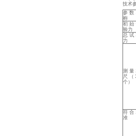
技术
参数
称
初始
验力
总试
力
测量
尺（
个）
符合
准