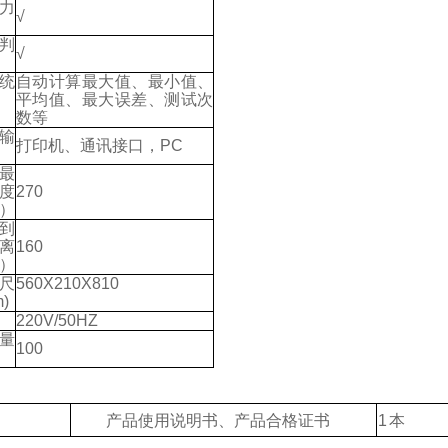
力
√
判
√
统
自动计算最大值、最小值、
平均值、最大误差、测试次
数等
输
打印机、通讯接口，
PC
最
度
270
）
到
离
160
）
尺
560X210X810
)
220V/50HZ
量
100
产品使用说明书、产品合格证书
1
本