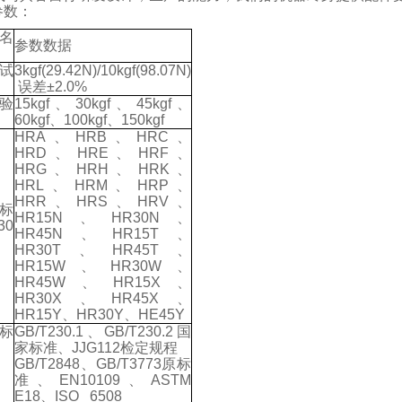
参数：
名
参数数据
试
3kgf(29.42N)/10kgf(98.07N)
误差
±2.0%
验
15kgf
、
30kgf
、
45kgf
、
60kgf
、
100kgf
、
150kgf
HRA
、
HRB
、
HRC
、
HRD
、
HRE
、
HRF
、
HRG
、
HRH
、
HRK
、
HRL
、
HRM
、
HRP
、
HRR
、
HRS
、
HRV
、
标
HR15N
、
HR30N
、
30
HR45N
、
HR15T
、
HR30T
、
HR45T
、
HR15W
、
HR30W
、
HR45W
、
HR15X
、
HR30X
、
HR45X
、
HR15Y
、
HR30Y
、
HE45Y
标
GB/T230.1
、
GB/T230.2
国
家标准、
JJG112
检定规程
GB/T2848
、
GB/T3773
原标
准、
EN10109
、
ASTM
E18
、
ISO 6508