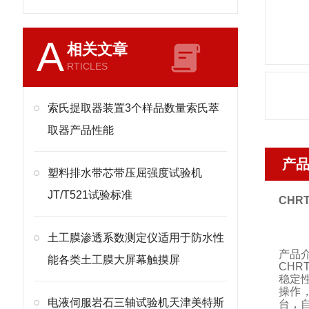
A
相关文章
RTICLES
索氏提取器装置3个样品数量索氏萃
取器产品性能
产
塑料排水带芯带压屈强度试验机
JT/T521试验标准
CHRT
土工膜渗透系数测定仪适用于防水性
产品
能各类土工膜大屏幕触摸屏
CHRT
稳定
操作
电液伺服岩石三轴试验机天津美特斯
台，