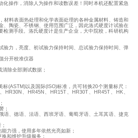
动化操作，消除人为操作和读数误差！同时本机还配置紧急
，材料表面热处理和化学表面处理的各种金属材料、铸造和
金、陶瓷、不锈钢、使用范围广泛，因此洛式硬度计试验在
要检测手段。洛氏硬度计是生产企业，大中院校，科研机构
试验力，亮度、初试验力保持时间、总试验力保持时间、弹
值分开校准仪器
或清除全部测试数据；
美标
(ASTM)
以及国际
(ISO)
标准，共可转换
20
个测量标尺：
、
HR30N
、
HR45N
、
HR15T
、
HR30T
、
HR45T
、
HK
、
；
警；
俄语、德语、法语、西班牙语、葡萄牙语、土耳其语、捷克
析；
伤能力强，使用多年依然光亮如新；
更换和维护升级服务；