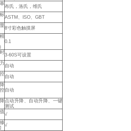
单
布氏，洛氏，维氏
标
ASTM
、
ISO
、
GBT
显
8
寸彩色触摸屏
精
0.1
）
时
3-60S
可设置
力
自动
控
自动
降
控
自动
降
点动升降、自动升降、一键
测试
值
√
修
√
偿