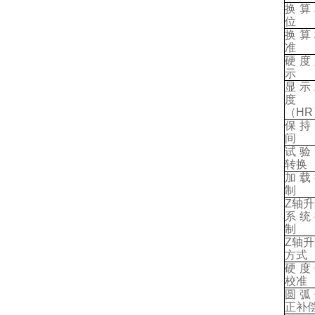
换算
位
换算
准
硬度
示
显示
度
（
HR
保持
间
试验
转换
加载
制
Z
轴升
系统
制
Z
轴升
方式
硬度
校准
圆弧
正补