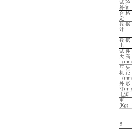
试验
补偿
合格
定
数据
计
数据
出
试件
大高
（
mm
压头
机距
（
mm
外形
寸
(mm
电源
重
(Kg)
8