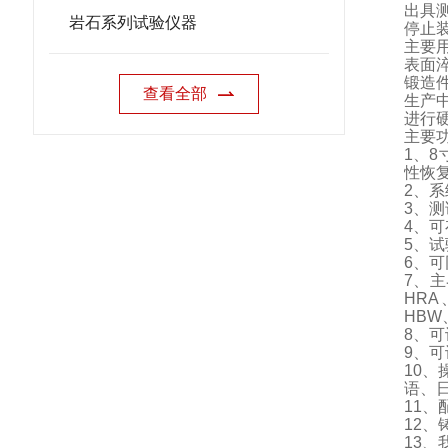
出具
岩石系列试验仪器
停止
主要
表面
锻造
查看全部
生产
进行
主要
1
、
8
性恢
2
、系
3
、测
4
、可
5
、试
6
、可
7
、主
HRA
HBW
8
、可
9
、可
10
、
语、
11
、
12
、
13
、