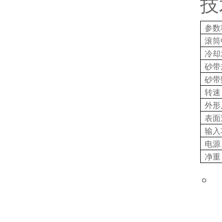
技
参数
滚筒
冷却
砂带
砂带
转速
外形
表面
输入
电源
净重
。