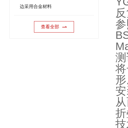
Y
边采用合金材料
反
参
查看全部
B
Ma
测
将
形
安
从
折
技