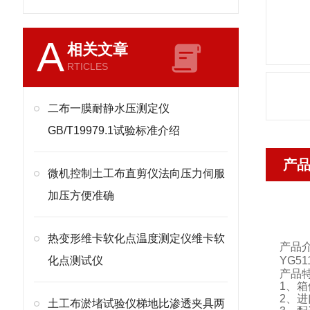
A
相关文章
RTICLES
二布一膜耐静水压测定仪
GB/T19979.1试验标准介绍
产
微机控制土工布直剪仪法向压力伺服
加压方便准确
热变形维卡软化点温度测定仪维卡软
产品
化点测试仪
YG51
产品
1
、箱
2
、进
土工布淤堵试验仪梯地比渗透夹具两