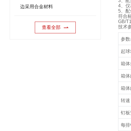
3
、配
4
、仪
边采用合金材料
5
、配
符合
GB/T1
技术
查看全部
参数
起球
箱体
箱体
箱体
转速
钉板
每排