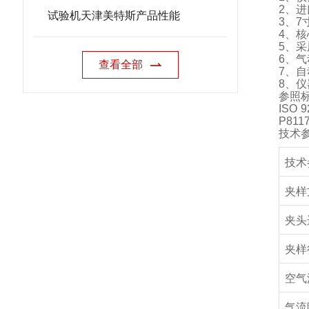
2
、进
试验机天津美特斯产品性能
3
、
7
4
、核
5
、采
6
、气
查看全部
7
、自
8
、仪
参照
ISO 9
P811
技术
技术
夹样
夹头
夹样
空气
气流