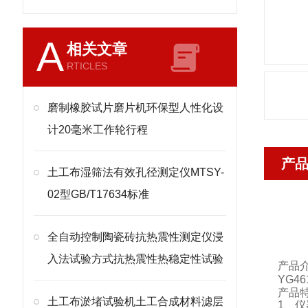
A
相关文章
RTICLES
磨制橡胶试片磨片机环保型人性化设
计20毫米工作轮行程
产
土工布湿筛法有效孔径测定仪MTSY-
02型GB/T17634标准
全自动控制陶瓷砖抗热震性测定仪浸
入法试验方式抗热震性热稳定性试验
产品
YG46
产品
土工布淤堵试验机土工合成材料滤层
1
、仪