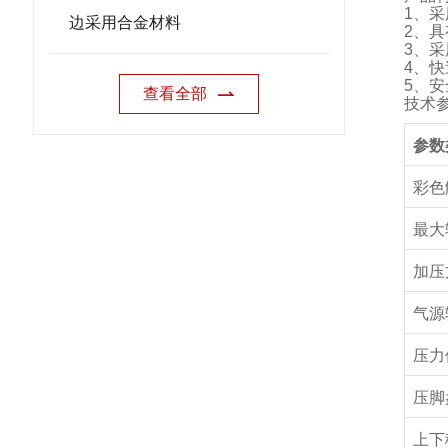
1
、采
边采用合金材料
2
、具
3
、采
4
、快
5
、安
查看全部
技术
参数
彩色
最大
加压
气源
压力
压脚
上下