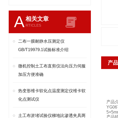
A
相关文章
RTICLES
二布一膜耐静水压测定仪
GB/T19979.1试验标准介绍
产
微机控制土工布直剪仪法向压力伺服
加压方便准确
热变形维卡软化点温度测定仪维卡软
化点测试仪
产品
YG06
5
×
5m
土工布淤堵试验仪梯地比渗透夹具两
产品