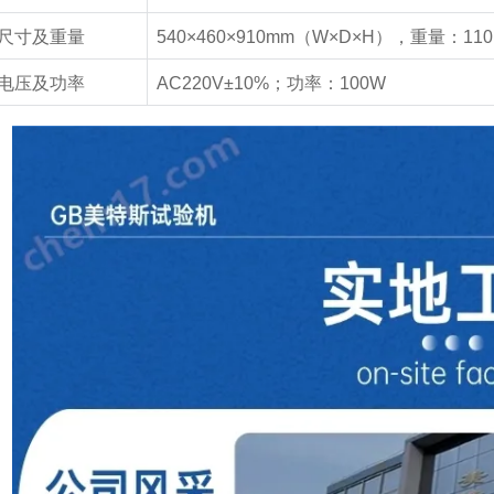
尺寸及重量
540×460×910mm
（
W×D×H
），重量：
110
电压及功率
AC220V±10%
；功率：
100W