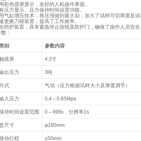
用彩色摸屏显示，友好的人机操作界面。
有压力显示、压力保持时间设置功能。
用气缸增压技术，将压强做到最大划，加大了试样可切厚度及试
速更换刀模装置，提高了工作效率。
全防护装置，具有紧急停止按钮及防护门，确保了操作人员安全
参数：
类别
参数内容
触摸屏
4.3
寸
输出压力
3
吨
方式
气动（压力根据试样大小及厚度调节）
输入压力
0.4
～
0.65Mpa
保持时间设置范围
0
～
999s
，分辨率
1s
盘尺寸
φ180mm
移动行程
≤50mm