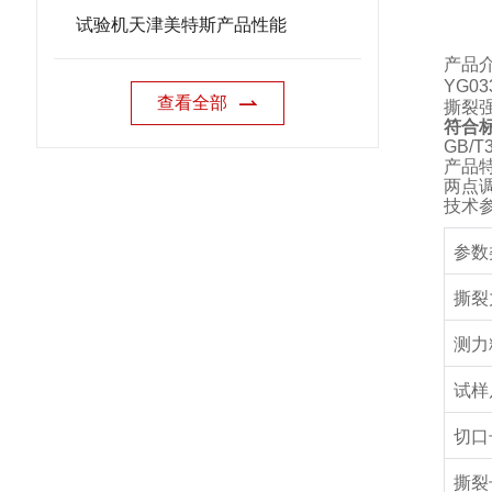
试验机天津美特斯产品性能
产品
YG03
查看全部
撕裂
符合
GB/T3
产品
两点
技术
参数
撕裂
测力
试样
切口
撕裂