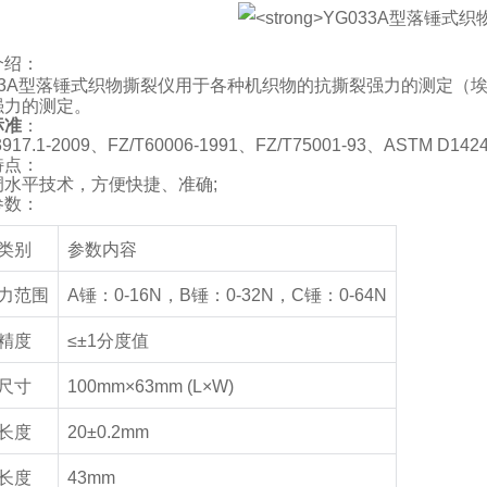
介绍：
3A
型落锤式织物撕裂仪
用于各种机织物的抗撕裂强力的测定（
强力的测定。
标准
：
917.1-2009
、
FZ/T60006-1991
、
FZ/T75001-93
、
ASTM D1424
特点：
调水平技术，方便快捷、准确
;
参数：
类别
参数内容
力范围
A
锤：
0-16N
，
B
锤：
0-32N
，
C
锤：
0-64N
精度
≤±1
分度值
尺寸
100mm×63mm (L×W)
长度
20±0.2mm
长度
43mm