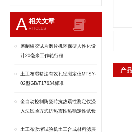
A
相关文章
RTICLES
磨制橡胶试片磨片机环保型人性化设
计20毫米工作轮行程
产
土工布湿筛法有效孔径测定仪MTSY-
02型GB/T17634标准
全自动控制陶瓷砖抗热震性测定仪浸
入法试验方式抗热震性热稳定性试验
土工布淤堵试验机土工合成材料滤层