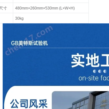
尺寸
480mm×260mm×530mm (L×W×H)
30kg