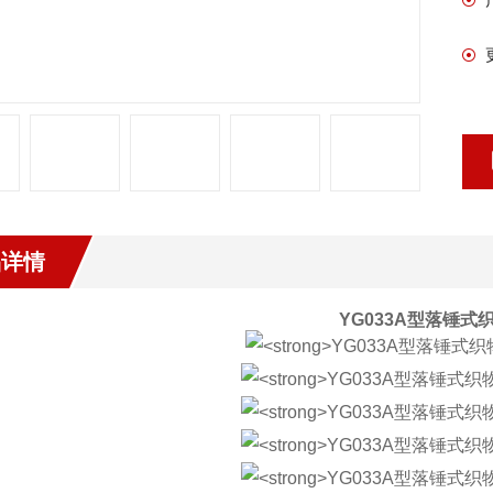
品详情
YG033A
型落锤式