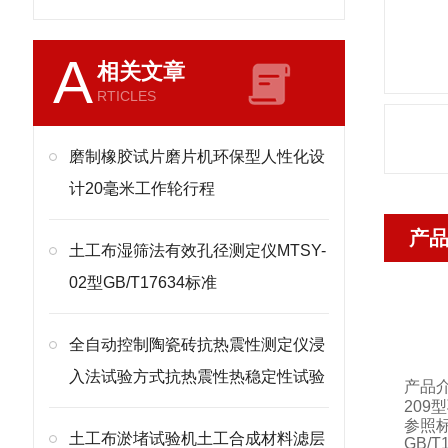
A
相关文章
RTICLES
磨制橡胶试片磨片机环保型人性化设
计20毫米工作轮行程
产
土工布湿筛法有效孔径测定仪MTSY-
02型GB/T17634标准
全自动控制陶瓷砖抗热震性测定仪浸
入法试验方式抗热震性热稳定性试验
产品
209
型
参照
土工布淤堵试验机土工合成材料滤层
GB/T