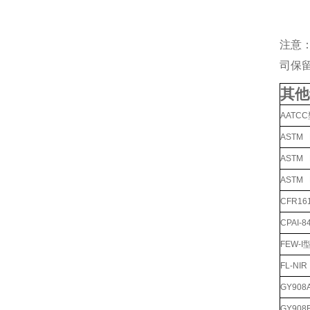
注意
司保
其他
AATC
ASTM
ASTM
ASTM
CFR1
CPAI
FEW-
FL-N
GY90
GY90