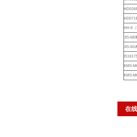
HD02
HD07
HH-6
JIS-
JIS-
IS19
KMS-
KMS-
在