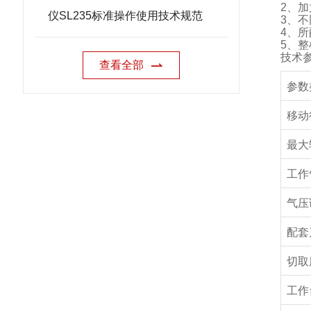
2
、加
仪SL235标准操作使用技术规范
3
、不
4
、所
5
、整
技术
查看全部
参数
移动
最大
工作
气压
配套
切取
工作