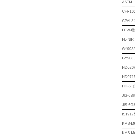
ASTM
CFR1
CPAI
FEW-
FL-N
GY90
GY90
HD02
HD07
HH-6
JIS-
JIS-
IS19
KMS-
KMS-