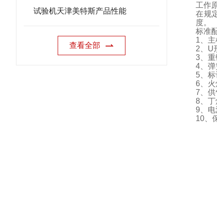
工作
试验机天津美特斯产品性能
在规
度。
标准
1
、主
查看全部
2
、
U
3
、重
4
、弹
5
、标
6
、火
7
、供
8
、丁
9
、电
10
、