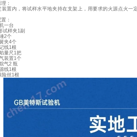
原理：
定装置内，将试样水平地夹持在支架上，用要求的火源点火一
配置：
机一台
形试样夹
1
副
锤
2
个
簧夹
4
个
记线
1
根
焰量尺
1
把
气装置
1
个
烷气
2
瓶
源线
1
根
保险丝
1
根