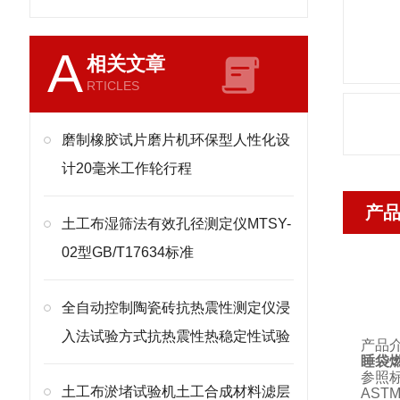
A
相关文章
RTICLES
磨制橡胶试片磨片机环保型人性化设
计20毫米工作轮行程
产
土工布湿筛法有效孔径测定仪MTSY-
02型GB/T17634标准
全自动控制陶瓷砖抗热震性测定仪浸
入法试验方式抗热震性热稳定性试验
产品
睡袋
参照
土工布淤堵试验机土工合成材料滤层
ASTM