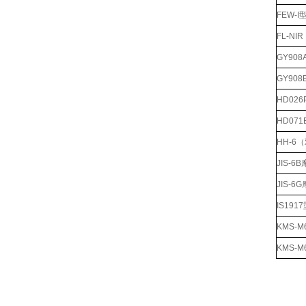
FEW-
FL-N
GY90
GY90
HD02
HD07
HH-6
JIS-
JIS-
IS19
KMS-
KMS-