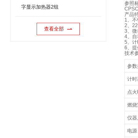
参照
字显示加热器2组
CPS
产品
1
、不
2
、
22
查看全部
3
、微
4
、自
5
、计
6
、提
技术
参数
计时
点火
燃烧
仪器
电源