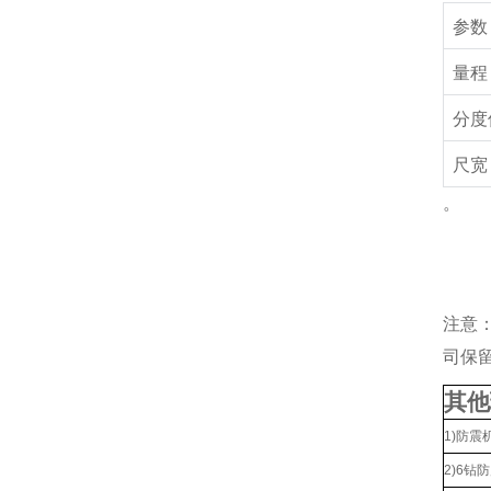
参数
量程
分度
尺宽
。
注意
司保
其他
1)防震
2)6钻