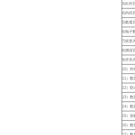
3)杠
4)内
5)数显
6)电子
7)矩
8)测
9)开
10）外
11）数
12）防
13）数
14）数
15）游
16）
17）