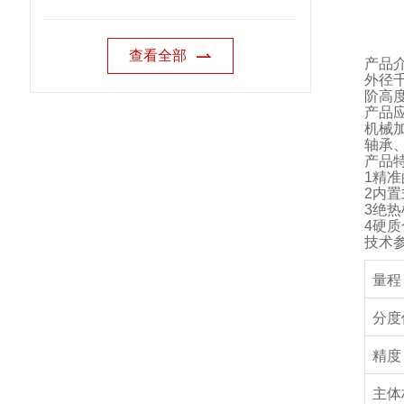
查看全部
产品
外径
阶高
产品
机械
轴承
产品
1
精准
2
内置
3
绝热
4
硬质
技术
量程
分度
精度
主体