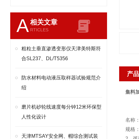
A
相关文章
RTICLES
粗粒土垂直渗透变形仪天津美特斯符
合SL237、DL/T5356
产
防水材料电动液压取样器试验规范介
绍
集料
磨片机砂轮线速度每分钟12米环保型
人性化设计
名称
规格
天津MTSAY安全网、帽综合测试装
2
、弧