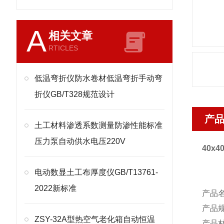
A
相关文章
RTICLES
低温弯折仪防水卷材低温弯折手动弯
折仪GB/T328规范设计
产
土工材料渗透系数测量防渗性能标准
压力泵自动供水电压220V
40x4
电动数显土工布厚度仪GB/T13761-
2022新标准
产品
产品
ZSY-32A型热空气老化箱自动恒温
产品