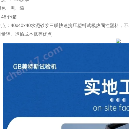
颜色：黑、绿
：
48
个
/
箱
特点：
40x40x40
水泥砂浆三联快速抗压塑料试模
热固性塑料，不
重量轻、运输成本低等优点