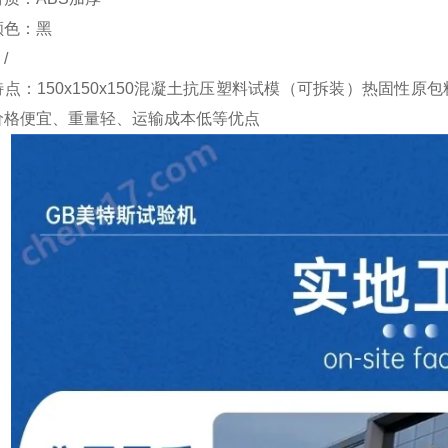
颜色：黑
：
/
特点：
150x150x150
混凝土抗压塑料试模（可拆装）
热固性原包
价格便宜、重量轻、运输成本低等优点