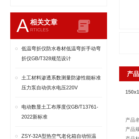
A
相关文章
RTICLES
低温弯折仪防水卷材低温弯折手动弯
折仪GB/T328规范设计
产
土工材料渗透系数测量防渗性能标准
压力泵自动供水电压220V
150x
电动数显土工布厚度仪GB/T13761-
2022新标准
产品
产品
ZSY-32A型热空气老化箱自动恒温
产品