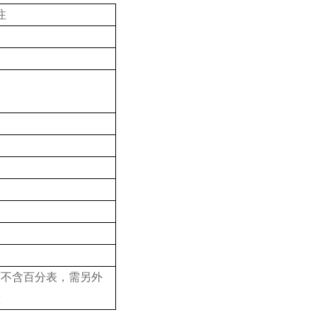
注
厂不含百分表，需另外
置