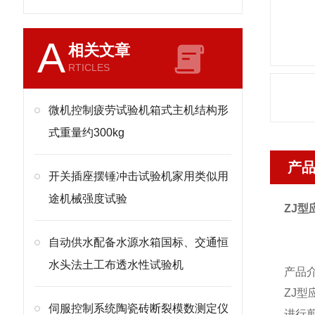
A
相关文章
RTICLES
微机控制疲劳试验机箱式主机结构形
式重量约300kg
产
开关插座摆锤冲击试验机家用类似用
途机械强度试验
ZJ
型
自动供水配备水源水箱国标、交通恒
水头法土工布透水性试验机
产品
ZJ
型
伺服控制系统陶瓷砖断裂模数测定仪
进行