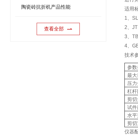
陶瓷砖抗折机产品性能
适用
1
、
SL
2
、
JT
查看全部
3
、
TB
4
、
GB
技术
参数
最大
压力
杠杆
剪切
试件
水平
剪切
仪器