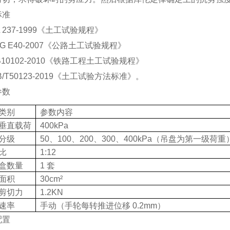
标准
 237-1999
《土工试验规程》
G E40-2007
《公路土工试验规程》
10102-2010
《铁路工程土工试验规程》
/T50123-2019
《土工试验方法标准》。
参数
类别
参数内容
垂直载荷
400kPa
分级
50
、
100
、
200
、
300
、
400kPa
（吊盘为第一级荷重
比
1:12
盒数量
1
套
面积
30cm²
剪切力
1.2KN
速率
手动（手轮每转推进位移
0.2mm
）
配置