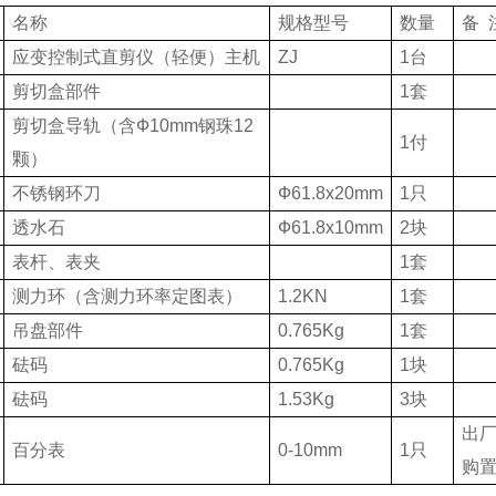
名称
规格型号
数量
备
应变控制式直剪仪（轻便）主机
ZJ
1
台
剪切盒部件
1
套
剪切盒导轨（含Ф
10mm
钢珠
12
1
付
颗）
不锈钢环刀
Ф
61.8x20mm
1
只
透水石
Ф
61.8x10mm
2
块
表杆、表夹
1
套
测力环（含测力环率定图表）
1.2KN
1
套
吊盘部件
0.765Kg
1
套
砝码
0.765Kg
1
块
砝码
1.53Kg
3
块
出
百分表
0-10mm
1
只
购