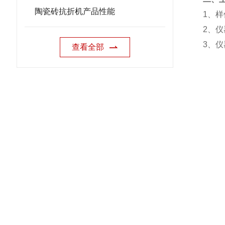
陶瓷砖抗折机产品性能
1
、样
2
、仪
3
、仪
查看全部