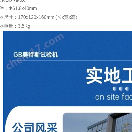
件：
Φ61.8x40mm
器尺寸：
170x120x160mm (
长
x
宽
x
高
)
器重量：
3.5Kg