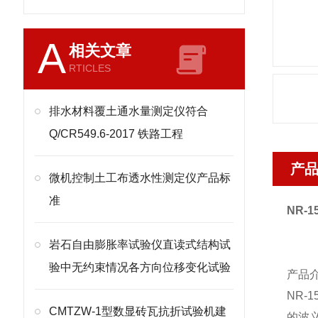
A
相关文章
RTICLES
排水材料覆土通水量测定仪符合
Q/CR549.6-2017 铁路工程
产
微机控制土工布透水性测定仪产品标
准
NR-1
岩石自由膨胀率试验仪直读式结构试
验中无约束情况各方向位移变化试验
产品
NR-1
CMTZW-1型数显砖瓦抗折试验机建
的波