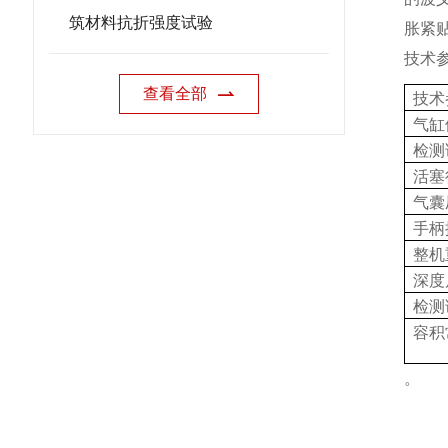
筑材料抗折强度试验
胀紧
技术
查看全部
技术
气缸
检测
活塞
气囊
手柄
整机
深度
检测
容积
。