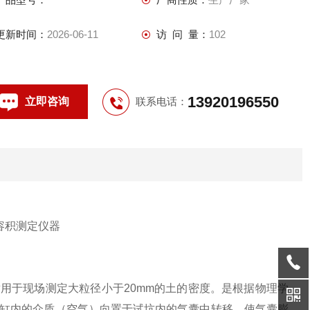
更新时间：
2026-06-11
访 问 量：
102
13920196550
立即咨询
联系电话：
适用于现场测定大粒径小于
20mm
的土的密度。是根据物理学
缸内的介质（空气）向置于试坑内的气囊中转移，使气囊膨