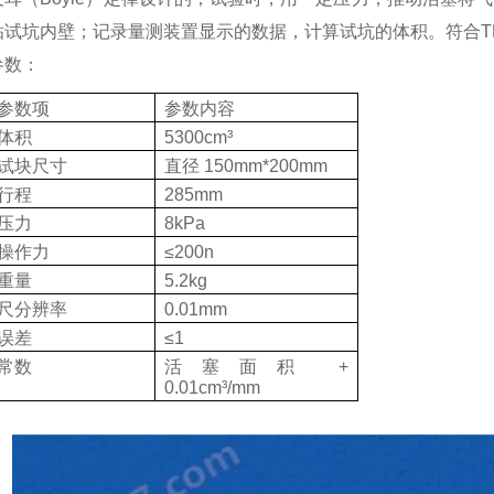
贴试坑内壁；记录量测装置显示的数据，计算试坑的体积。符合
T
参数：
参数项
参数内容
体积
5300cm³
试块尺寸
直径
150mm*200mm
行程
285mm
压力
8kPa
操作力
≤200n
重量
5.2kg
尺分辨率
0.01mm
误差
≤1
常数
活塞面积
+
0.01cm³/mm