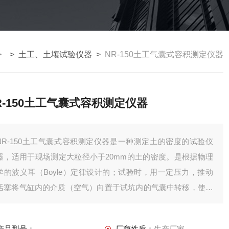
> >
土工、土壤试验仪器
>
NR-150土工气囊式容积测定仪器
R-150土工气囊式容积测定仪器
NR-150土工气囊式容积测定仪器是一种测定土的密度的试验仪
器，适用于现场测定大粒径小于20mm的土的密度。是根据物理
学的波义耳（Boyle）定律设计的；试验时，用一定压力，推动
活塞将气缸内的介质（空气）向置于试坑内的气囊中转移，使气
囊膨胀紧贴试坑内壁；记录量测装置显示的数据，计算试坑的体
积。符合TB 10102《铁路工程土工试验规程》的标准要求。
产品型号：
厂商性质：
生产厂家