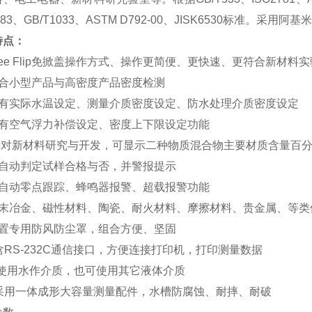
183
、
GB/T1033
、
ASTM D792-00
、
JISK6530
标准。采用阿基米
特点：
ee Flip
免掀盖操作方式、操作更简便、更快速、更符合新材料实
合小型产品与高密度产品密度检测
有实际水温设定、测量介质密度设定、防水处理介质密度设定
有空气浮力补偿设定、密度上下限设定功能
针对新材料研究与开发，可显示二种物质混合物主要材质含量百
自动判定试样合格与否，并警报提示
自动零点跟踪、蜂鸣器报警、超载报警功能
末冶金、磁性材料、陶瓷、耐火材料、摩擦材料、贵金属、等类
置专用防风防尘罩，组合方便、坚固
含
RS-232C
通信接口，方便连接打印机，打印测量数据
 使用水作介质，也可使用其它液体介质
采用一体成形大容量测量配件，水槽防腐蚀、耐摔、耐破