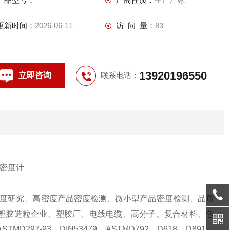
更新时间：
2026-06-11
访 问 量：
83
13920196550
立即咨询
联系电话：
度研究、高密度产品密度检测、微小型产品密度检测、品质
塑胶造粒企业、塑胶厂、电线电缆、高分子、复合材料、包
ASTMD297-93
、
DIN53479
、
ASTMD792
、
D618
、
D891
、