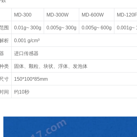
参数
MD-300
MD-300W
MD-600W
MD-120
范围
0.01g~ 300g
0.005g~ 300g
0.005g~ 600g
0.001g~ 
解析
0.001 g/cm³
器
进口传感器
种类
固体、颗粒、块状、浮体、发泡体
尺寸
150*100*85mm
时间
约
10
秒