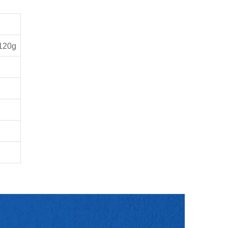
F
120g