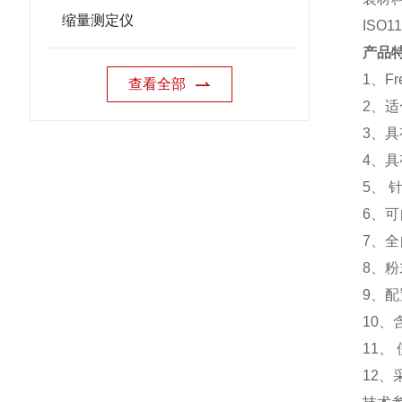
缩量测定仪
ISO1
产品
1
、
Fr
查看全部
2
、适
3
、具
4
、具
5
、 
6
、可
7
、全
8
、粉
9
、配
10
、
11
、
12
、