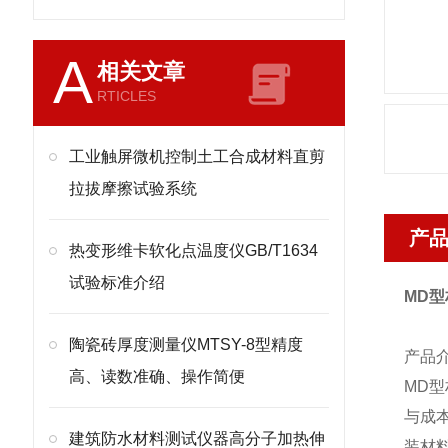
A
相关文章
RTICLES
工业触屏微机控制土工合成材料直剪
拉拔摩擦试验系统
产
热变形维卡软化点温度仪GB/T1634
试验标准介绍
MD
型
陶瓷砖厚度测量仪MTSY-8型精度
产品
高、读数准确、操作简便
MD
型
与成
建筑防水材料测试仪器高分子加热伸
装材