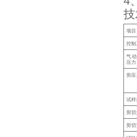
4
技
项目
控制
气
压力
剪应
试样
剪切
剪切