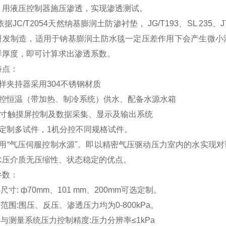
，用液压控制器施压渗透，实现渗透测试。
依据
JC/T2054
天然纳基膨润土防渗衬垫，
JG/T193
、
SL 235
、
J
研发制造，适用于钠基膨润土防水毯一定压差作用下会产生微小
样厚度，即可计算求出渗透系数。
特点：
样夹持器采用
304
不锈钢材质
控恒温（带加热、制冷系统）供水、配备水源水箱
寸触摸屏控制及数据采集、显示及输出系统
定制多试件，
1
机分控不同规格试件。
用
“
气压伺服控制水源
"
。即以精密气压驱动压力室内的水实现对
水压介质无压缩性、状态稳定的优点。
参数：
样尺寸
:
ф
70mm
、
101 mm
、
200mm
可选定制。
力范围
:
围压、反压、渗透压力均为
0-800kPa
。
力与测量系统压力控制精度
:
压力分辨率≤
1kPa