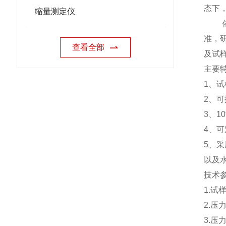
态下
缩量测定仪
准，
查看全部
及试
主要
1
、试
2
、可
3
、
10
4
、可
5
、采
以及
技术
1.
试
2.
压
3.
压