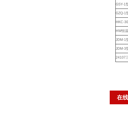
GSY-
GZQ-
HKC-
HW恒
JDM-
JDM-
2410
在