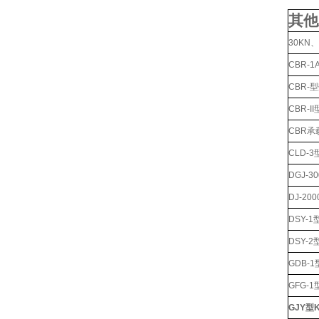
其他
30KN
CBR-
CBR-
CBR-
CBR承
CLD-
DGJ-
DJ-
DSY-
DSY-
GDB-
GFG-
GJY型