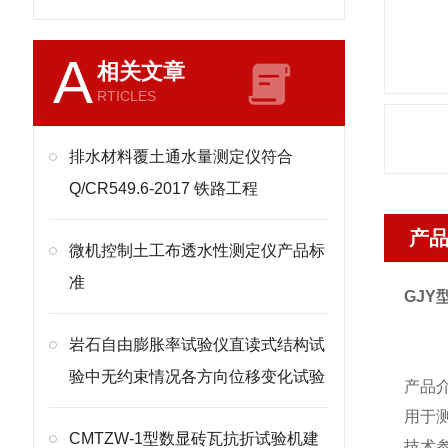
A
相关文章
RTICLES
排水材料覆土通水量测定仪符合
Q/CR549.6-2017 铁路工程
产
微机控制土工布透水性测定仪产品标
准
GJY
岩石自由膨胀率试验仪直读式结构试
验中无约束情况各方向位移变化试验
产品
用于
CMTZW-1型数显砖瓦抗折试验机建
技术