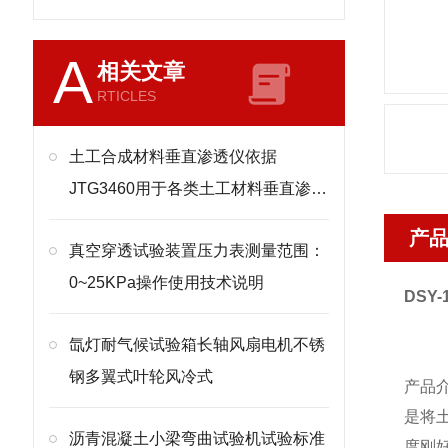
A
相关文章
RTICLES
土工合成材料垂直渗透仪依据
JTG3460用于各类土工材料垂直渗透
的测量
产
真空穿透试验装置压力表测量范围：
0~25KPa操作使用技术说明
DSY-
氙灯耐气候试验箱长轴风扇电机不锈
钢多翼式叶轮风冷式
产品
是将
沥青混凝土小梁弯曲试验机试验标准
度刚