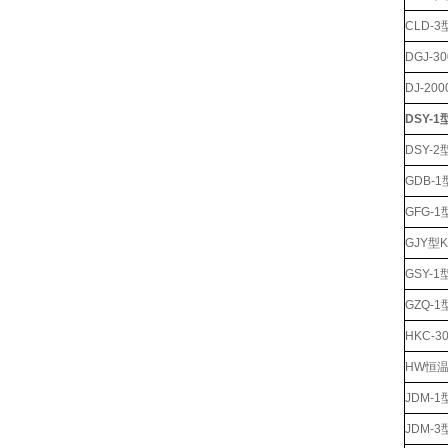
CLD-
DGJ-
DJ-
DSY-
DSY-
GDB-
GFG-
GJY型
GSY-
GZQ-
HKC-
HW恒
JDM-
JDM-