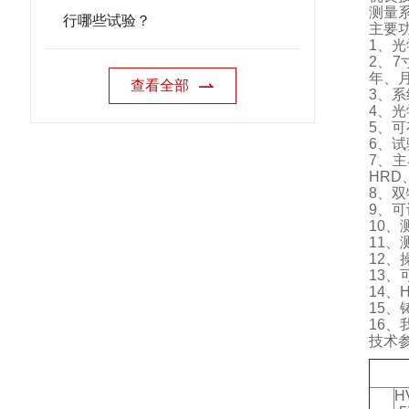
测量
行哪些试验？
主要
1
、光
2
、
7
年、
查看全部
3
、系
4
、光
5
、可
6
、试
7
、主
HRD
8
、双
9
、可
10
、
11
、
12
、
13
、
14
、
H
15
、
16
、
技术
H