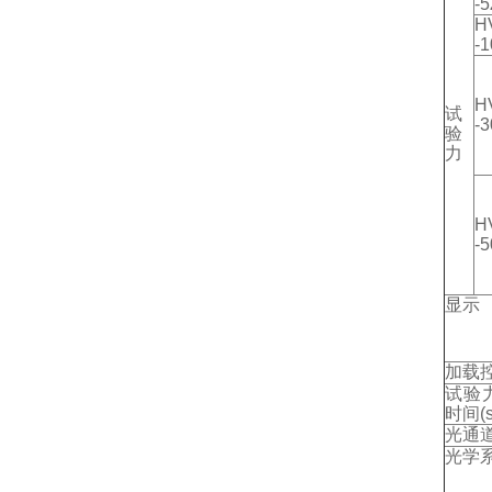
-5
H
-
H
试
-
验
力
H
-
显示
加载
试验
时间
(
光通
光学