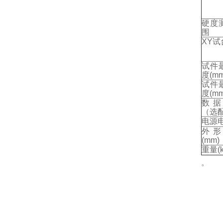
硬度
围
XY
试
试件
度
(mm
试件
度
(mm
数据
（选
电源
外形
(mm)
重量
(
。