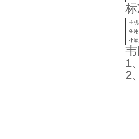
标
主机
备用
小螺
韦
1
2