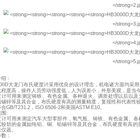
介绍：
00D
大龙门布氏硬度计
采用优良的设计理念，机电诸方面均采用
化程度高，操作人员劳动强度低，人为误差小，外形美观，是当
度计可用来测定铸铁、有色金属、各种退火、调质处理以后以及
铅锡锌等及其合金，布氏硬度有高的测量精度，复现性和代表性
符合
GB/T231.2
，
ISO 6506-2
和美国
ASTM E10
。
范围
:
度计可用来测定汽车大型零部件，氧气瓶、铸铁、有色金属、各
试较软的金属如纯铝、铜、铅锡锌等及其合金，布氏硬度有高的
量仪器。
参数：