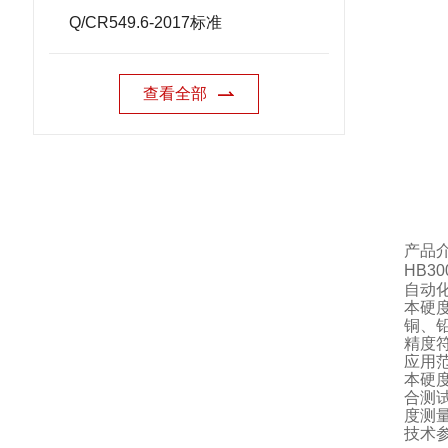
Q/CR549.6-2017标准
查看全部
产品
HB30
自动
本硬
铜、
精度
应用
本硬
合测
度测
技术