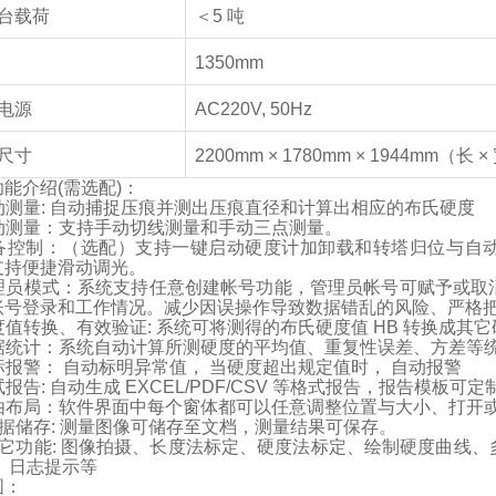
台载荷
＜
5
吨
1350mm
电源
AC220V, 50Hz
尺寸
2200mm × 1780mm × 1944mm
（长
×
功能介绍
(
需选配
)
：
动测量
:
自动捕捉压痕并测出压痕直径和计算出相应的布氏硬度
动测量：支持手动切线测量和手动三点测量。
备控制：（选配）支持一键启动硬度计加卸载和转塔归位与自
支持便捷滑动调光。
理员模式：系统支持任意创建帐号功能，管理员帐号可赋予或取
账号登录和工作情况。减少因误操作导致数据错乱的风险、严格
度值转换、有效验证
:
系统可将测得的布氏硬度值
HB
转换成其它
据统计：系统自动计算所测硬度的平均值、重复性误差、方差等
标报警： 自动标明异常值， 当硬度超出规定值时， 自动报警
试报告
:
自动生成
EXCEL/PDF/CSV
等格式报告，报告模板可定
由布局：软件界面中每个窗体都可以任意调整位置与大小、打开
据储存
:
测量图像可储存至文档，测量结果可保存。
它功能
:
图像拍摄、长度法标定、硬度法标定、绘制硬度曲线、
 日志提示等
图：