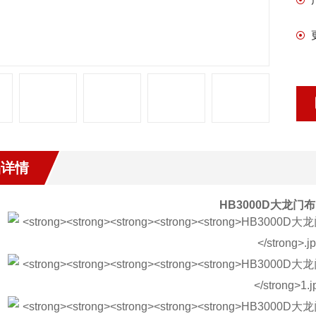
品详情
HB3000D
大龙门布