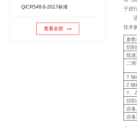
Q/CR549.6-2017标准
于进
适用
技术
查看全部
参数
切割
线速
二维
Y
轴
Z
轴
Y
、
切割
设备
设备
，