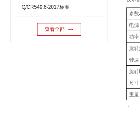
Q/CR549.6-2017标准
参数
电源
查看全部
功率
旋转
转速
旋转
尺寸
重量
，