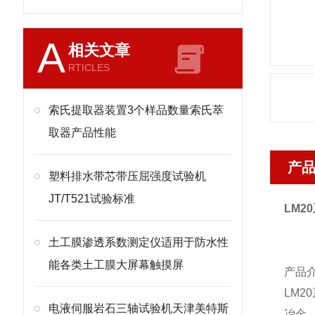
A
相关文章
RTICLES
索氏提取器装置3个样品数量索氏萃
取器产品性能
产
塑料排水带芯带压屈强度试验机
JT/T521试验标准
LM20
土工膜渗透系数测定仪适用于防水性
能各类土工膜大屏幕触摸屏
产品
LM20
电液伺服岩石三轴试验机天津美特斯
冶金