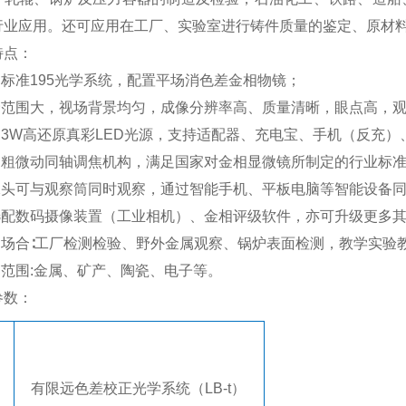
行业应用。还可应用在工厂、实验室进行铸件质量的鉴定、原材
特点：
用标准
195
光学系统，配置平场消色差金相物镜；
野范围大，视场背景均匀，成像分辨率高、质量清晰，眼点高，
用
3W
高还原真彩
LED
光源，支持适配器、充电宝、手机（反充）
用粗微动同轴调焦机构，满足国家对金相显微镜所制定的行业标
像头可与观察筒同时观察，通过智能手机、平板电脑等智能设备
选配数码摄像装置（工业相机）、金相评级软件，亦可升级更多
用场合∶工厂检测检验、野外金属观察、锅炉表面检测，教学实验
用范围
:
金属、矿产、陶瓷、电子等。
参数：
有限远色差校正光学系统（
LB-t
）