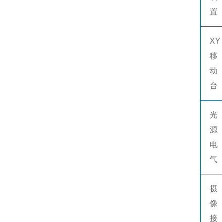
置
XY
移
动
台
光
源
电
气
摄
像
接