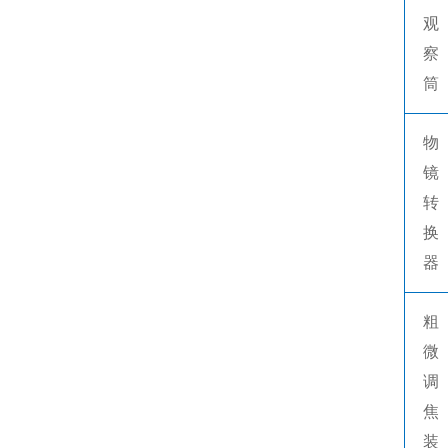
观
察
筒
物
镜
转
换
器
粗
微
调
焦
装