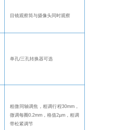
目镜观察筒与摄像头同时观察
单孔
/
三孔转换器可选
粗微同轴调焦，粗调行程
30mm
，
微调每圈
0.2mm
，格值
2µm
，粗调
带松紧调节