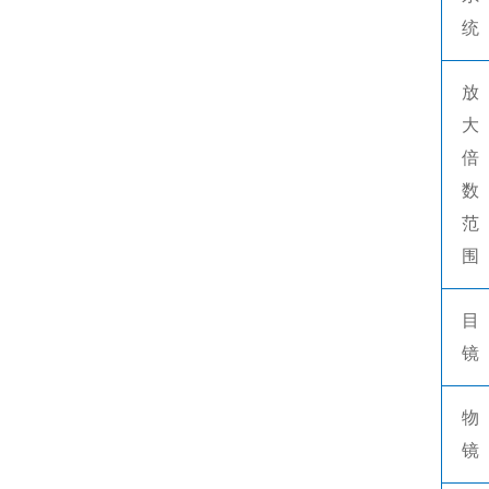
统
放
大
倍
数
范
围
目
镜
物
镜