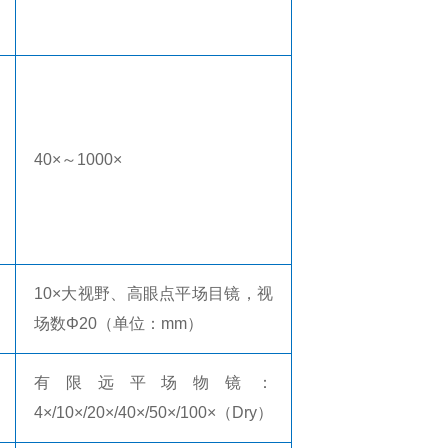
40
×～
1000
×
10
×大视野、高眼点平场目镜，视
场数Φ
20
（单位：
mm
）
有限远平场物镜：
4
×
/10
×
/20
×
/40
×
/50
×
/100
×（
Dry
）