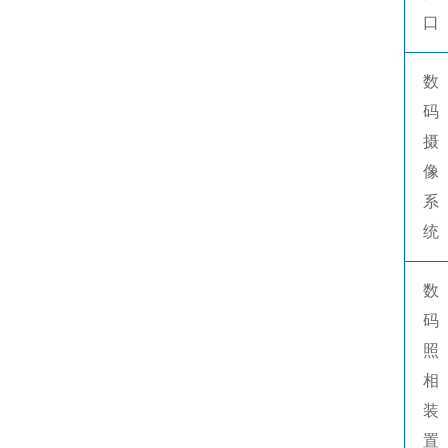
口
数
码
摄
像
系
统
数
码
照
相
装
置