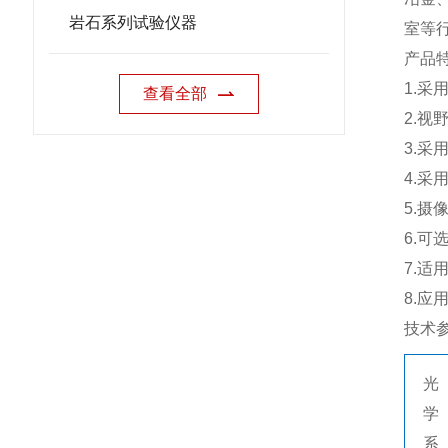
岩石系列试验仪器
室等
产品
1.
采
查看全部
2.
视
3.
采
4.
采
5.
摄
6.
可
7.
适
8.
应
技术
光
学
系