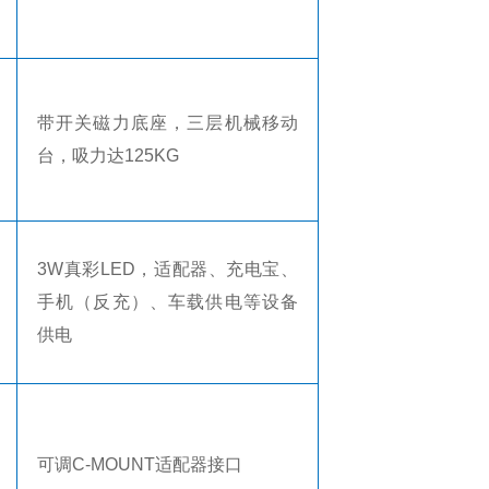
带开关磁力底座，三层机械移动
台，吸力达
125KG
3W
真彩
LED
，适配器、充电宝、
手机（反充）、车载供电等设备
供电
可调
C-MOUNT
适配器接口