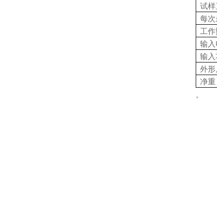
试样
每次
工作
输入
输入
外形
净重
。