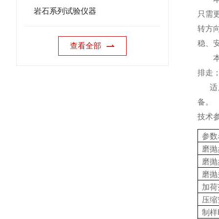
岩石系列试验仪器
只需
转方
稳、
查看全部
本机
排走
适
备。
技术
参数
磨抛
磨抛
磨抛
加荷
压缩
制样