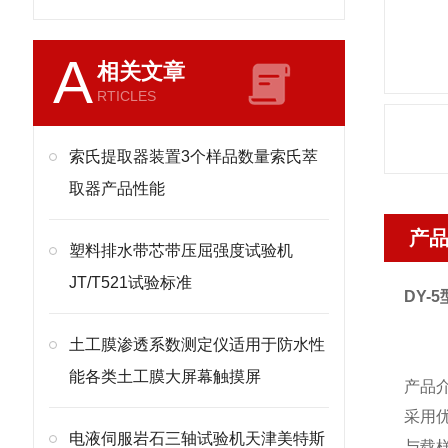
A
相关文章
RTICLES
索氏提取器装置3个样品数量索氏萃
取器产品性能
产
塑料排水带芯带压屈强度试验机
JT/T521试验标准
DY-5
土工膜渗透系数测定仪适用于防水性
能各类土工膜大屏幕触摸屏
产品
采用
电液伺服岩石三轴试验机天津美特斯
与载