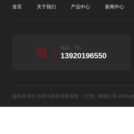
首页
关于我们
产品中心
新闻中心
电话：TEL
13920196550
版权所有© 2026 GB美特斯制造（天津）有限公司 All Righ