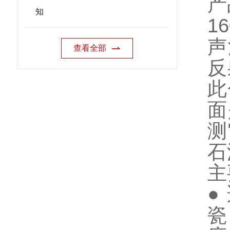
产
知
16
声
查看全部
反
此
面
测
石
主
●
瓷