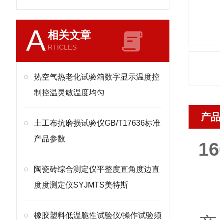
A
相关文章
RTICLES
热空气热老化试验箱数字显示温度控
制控温灵敏温度均匀
产
土工布抗磨损试验仪GB/T17636标准
产品参数
16
陶瓷砖综合测定仪平整度直角度边直
度度测定仪SYJMTS美特斯
橡胶塑料低温脆性试验仪/操作试验须