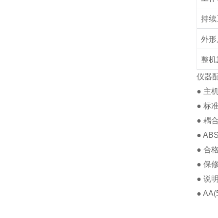
持续
外形
整机
仪器
● 主
● 标
● 耦
●
AB
● 合
● 保
● 说
●
AA(