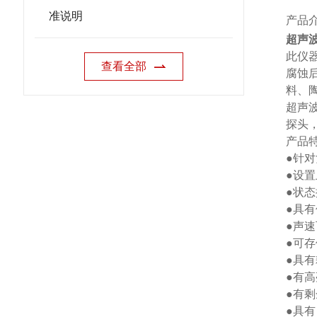
准说明
产品
超声
此仪
查看全部
腐蚀
料、
超声
探头
产品
●针
●设
●状
●具
●声
●可存
●具
●有
●有
●具