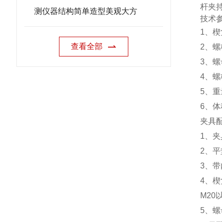
杆夹
测仪器结构简单造型美观大方
技术
1
、楔
查看全部
2
、螺
3
、螺
4
、螺
5
、重
6
、体
夹具
1
、夹
2
、平
3
、带
4
、楔
M20
5
、螺