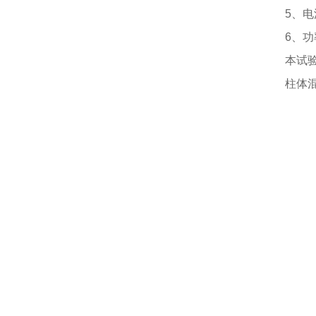
5
、电
6
、功
本试
柱体