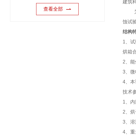
建筑
查看全部
蚀试
结构
1
、试
烘箱
2
、能
3
、微
4
、本
技术
1
、内
2
、烘
3
、溶
4
、重