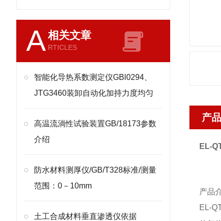
A
相关文章
RTICLES
智能化导热系数测定仪GBl0294、
JTG3460装卸自动化加持力度均匀
产
高温流淌性试验装置GB/18173参数
介绍
EL-Q
防水材料测厚仪/GB/T328标准/测量
范围：0－10mm
产品
EL-Q
土工合成材料垂直渗透仪依据