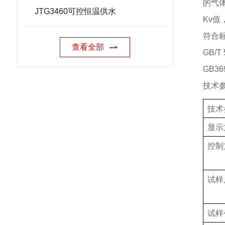
的气
JTG3460可控恒温供水
Kv
值
符合
查看全部
GB/T 
GB36
技术
技术
显示
控制
试样
试样