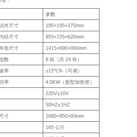
标准：
参数
试件尺寸
195×195×175mm
内径尺寸
955×725×620mm
外形尺寸
1415×890×900mm
组数
8
组（共
24
块）
速率
≤15
℃
/h
（可调）
功率
4.0KW
（新型加热管）
220V±10V
50HZ±1HZ
尺寸
1680×950×93mm
165
公斤