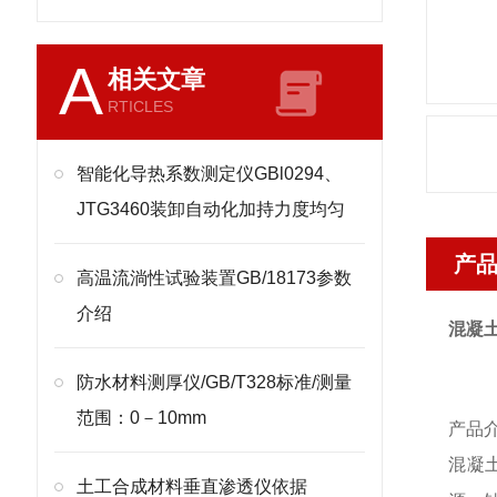
A
相关文章
RTICLES
智能化导热系数测定仪GBl0294、
JTG3460装卸自动化加持力度均匀
产
高温流淌性试验装置GB/18173参数
介绍
混凝
防水材料测厚仪/GB/T328标准/测量
范围：0－10mm
产品
混凝
土工合成材料垂直渗透仪依据