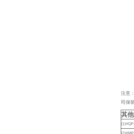
注意
司保
其他
(1)H
(2)H