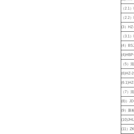
（2.1
（2.2
(3）H
（3.1
(4）B
(4)H
（5）
(6)H
(6.1)
（7）
(8)）
(9）
(10)
(11）