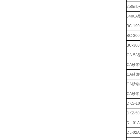
250m
6400
BC-1
BC-
BC-3
CA-5
CA砂
CA砂
CA砂浆
CA砂
DKS-
DKZ-
DL-0
DL-0