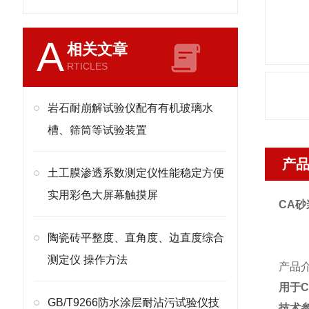
A
相关文章
RTICLES
岩石耐崩解试验仪配有有机玻璃水
槽、筛筒等试验装置
产
土工膜渗透系数测定仪性能稳定方便
实用彩色大屏幕触摸屏
CA
砂
陶瓷砖平整度、直角度、边直度综合
测定仪 操作方法
产品
用于
C
GB/T9266防水涂层耐沾污试验仪技
技术