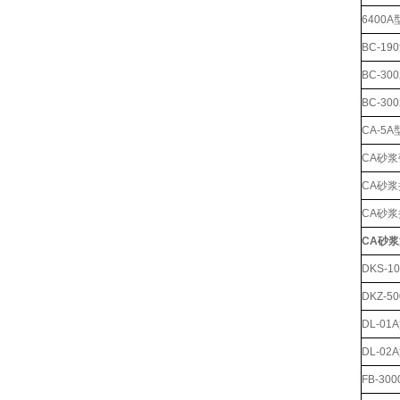
6400
BC-1
BC-
BC-3
CA-5
CA砂
CA砂
CA砂浆
CA砂
DKS-
DKZ-
DL-0
DL-0
FB-3